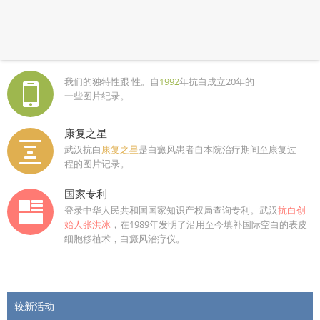
我们的独特性跟 性。自
1992
年抗白成立20年的
一些图片纪录。
康复之星
武汉抗白
康复之星
是白癜风患者自本院治疗期间至康复过
程的图片记录。
国家专利
登录中华人民共和国国家知识产权局查询专利。武汉
抗白创
始人张洪冰
，在1989年发明了沿用至今填补国际空白的表皮
细胞移植术，白癜风治疗仪。
较新活动