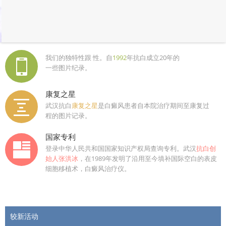
我们的独特性跟 性。自
1992
年抗白成立20年的
一些图片纪录。
康复之星
武汉抗白
康复之星
是白癜风患者自本院治疗期间至康复过
程的图片记录。
国家专利
登录中华人民共和国国家知识产权局查询专利。武汉
抗白创
始人张洪冰
，在1989年发明了沿用至今填补国际空白的表皮
细胞移植术，白癜风治疗仪。
较新活动