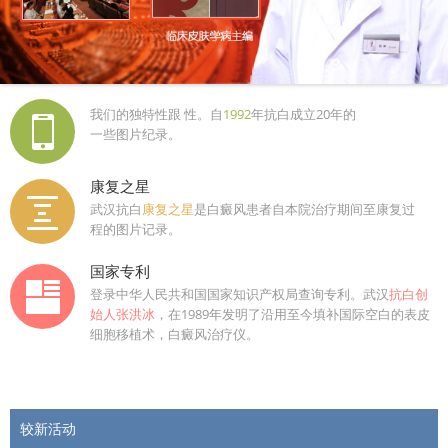
我们的独特性跟 性。自
1992
年抗白成立20年的
一些图片纪录。
康复之星
武汉抗白
康复之星
是白癜风患者自本院治疗期间至康复过
程的图片记录。
国家专利
登录中华人民共和国国家知识产权局查询专利。武汉
抗白创
始人张洪冰
，在1989年发明了沿用至今填补国际空白的表皮
细胞移植术，白癜风治疗仪。
较新活动