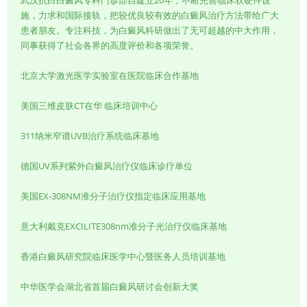
武汉抗白白癜风专科门诊部自建立20年，不断完善临床软硬件设
施，力求和国际接轨，把较优良较有效的白癜风治疗方法带给广大
患者朋友。专注科技，为白癜风科研做出了无可超越的中大作用，
同事获得了社会各界的高度评价和各项荣誉。
北京大学激光医学实验室在医院临床合作基地
美国三维皮肤CT在华 临床培训中心
311纳米窄谱UVB治疗系统临床基地
德国UV系列紫外白癜风治疗仪临床诊疗单位
美国EX-308NM准分子治疗仪指定临床应用基地
意大利戴克EXCILITE308nm准分子光治疗仪临床基地
香港白癜风研究院临床医学中心暨医务人员培训基地
中华医学会湖北省首届白癜风研讨会创新大奖