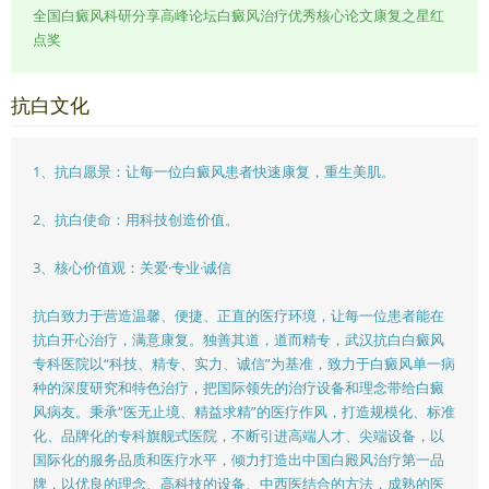
全国白癜风科研分享高峰论坛白癜风治疗优秀核心论文康复之星红
点奖
抗白文化
1、抗白愿景：让每一位白癜风患者快速康复，重生美肌。
2、抗白使命：用科技创造价值。
3、核心价值观：关爱·专业·诚信
抗白致力于营造温馨、便捷、正直的医疗环境，让每一位患者能在
抗白开心治疗，满意康复。独善其道，道而精专，武汉抗白白癜风
专科医院以“科技、精专、实力、诚信”为基准，致力于白癜风单一病
种的深度研究和特色治疗，把国际领先的治疗设备和理念带给白癜
风病友。秉承“医无止境、精益求精”的医疗作风，打造规模化、标准
化、品牌化的专科旗舰式医院，不断引进高端人才、尖端设备，以
国际化的服务品质和医疗水平，倾力打造出中国白殿风治疗第一品
牌，以优良的理念、高科技的设备、中西医结合的方法，成熟的医