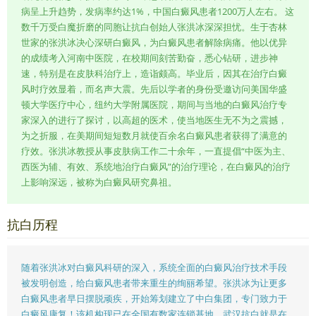
病呈上升趋势，发病率约达1%，中国白癜风患者1200万人左右。 这
数千万受白魔折磨的同胞让抗白创始人张洪冰深深担忧。生于杏林
世家的张洪冰决心深研白癜风，为白癜风患者解除病痛。他以优异
的成绩考入河南中医院，在校期间刻苦勤奋，悉心钻研，进步神
速，特别是在皮肤科治疗上，造诣颇高。毕业后，因其在治疗白癜
风时疗效显着，而名声大震。先后以学者的身份受邀访问美国华盛
顿大学医疗中心，纽约大学附属医院，期间与当地的白癜风治疗专
家深入的进行了探讨，以高超的医术，使当地医生无不为之震撼，
为之折服，在美期间短短数月就使百余名白癜风患者获得了满意的
疗效。张洪冰教授从事皮肤病工作二十余年，一直提倡“中医为主、
西医为辅、有效、系统地治疗白癜风”的治疗理论，在白癜风的治疗
上影响深远，被称为白癜风研究鼻祖。
抗白历程
随着张洪冰对白癜风科研的深入，系统全面的白癜风治疗技术手段
被发明创造，给白癜风患者带来重生的绚丽希望。张洪冰为让更多
白癜风患者早日摆脱顽疾，开始筹划建立了中白集团，专门致力于
白癜风康复！该机构现已在全国有数家连锁基地，武汉抗白就是在